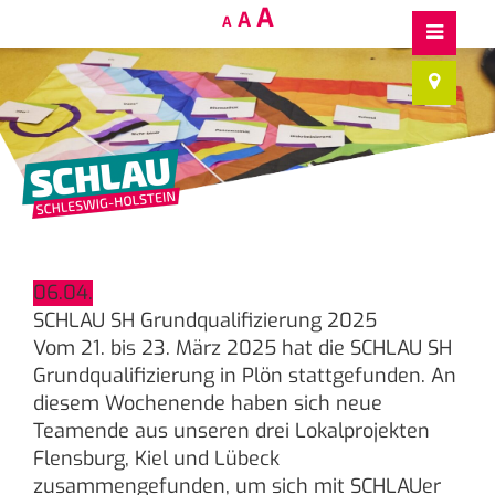
Decrease
Reset
Increase
A
A
A
font
font
size.
font
size.
size.
06.04.
SCHLAU SH Grundqualifizierung 2025
Vom 21. bis 23. März 2025 hat die SCHLAU SH
Grundqualifizierung in Plön stattgefunden. An
diesem Wochenende haben sich neue
Teamende aus unseren drei Lokalprojekten
Flensburg, Kiel und Lübeck
zusammengefunden, um sich mit SCHLAUer