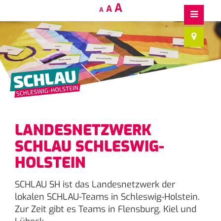
Decrease
Reset
Increase
A
A
A
font
font
size.
font
size.
size.
LANDESNETZWERK
SCHLAU SCHLESWIG-
HOLSTEIN
SCHLAU SH ist das Landesnetzwerk der
lokalen SCHLAU-Teams in Schleswig-Holstein.
Zur Zeit gibt es Teams in Flensburg, Kiel und