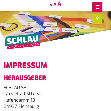
Decrease
Reset
Increase
A
A
A
font
font
size.
font
size.
size.
IMPRESSUM
HERAUSGEBER
SCHLAU SH
c/o vielfalt.SH e.V.
Hafendamm 13
24937 Flensburg