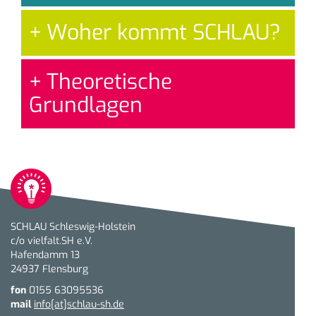
Woher kommt SCHLAU?
Theoretische
Grundlagen
SCHLAU Schleswig-Holstein
c/o vielfalt.SH e.V.
Hafendamm 13
24937 Flensburg
fon
0155 63095536
mail
info[at]schlau-sh.de