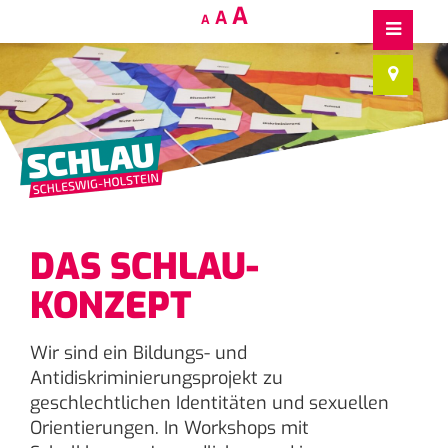
Decrease
Reset
Increase
A
A
A
font
font
size.
font
size.
size.
DAS SCHLAU-
KONZEPT
Wir sind ein Bildungs- und
Antidiskriminierungsprojekt zu
geschlechtlichen Identitäten und sexuellen
Orientierungen. In Workshops mit