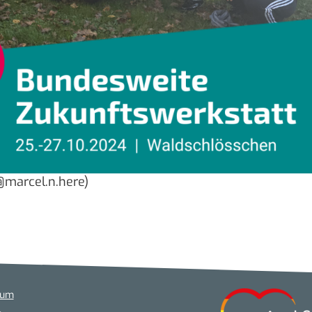
@marcel.n.here)
sum